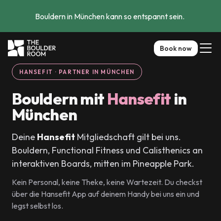
Bouldern in München kann so entspannt sein. 
Book now
HANSEFIT · PARTNER IN MÜNCHEN
Bouldern mit
Hansefit
in
München
Deine
Hansefit
Mitgliedschaft gilt bei uns.
Bouldern, Functional Fitness und Calisthenics an
interaktiven Boards, mitten im Pineapple Park.
Kein Personal, keine Theke, keine Wartezeit. Du checkst
über die Hansefit App auf deinem Handy bei uns ein und
legst selbst los.