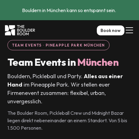
Bouldern in München kann so entspannt sein. 
Book now
TEAM EVENTS · PINEAPPLE PARK MÜNCHEN
Team Events in
München
Bouldern, Pickleball und Party.
Alles aus einer
Hand
im Pineapple Park. Wir stellen euer
Firmenevent zusammen: flexibel, urban,
unvergesslich.
The Boulder Room, Pickleball Crew und Midnight Bazar
liegen direkt nebeneinander an einem Standort. Von 5 bis
1.500 Personen.